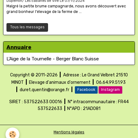
Duperron/ Les cabanes de Viré
Le 07/11/2024
Malgré la petite brume campagnarde, nous avons découvert avec
grand bonheur l'élevage de la ferme de ...
Tous les messages
Annuaire
L'Aige de la Tournelle - Berger Blanc Suisse
|
Copyright © 2011-2026
Adresse : Le Grand Velbret
21510
|
|
MINOT
Elevage d'animaux d'ornement
06.64.99.51.93
|
|
duret.quentin@orange.fr
Facebook
Instagram
|
SIRET : 537522633 00016
N° intracommunautaire : FR44
537522633
|
N°APD : 21AD081
Mentions légales