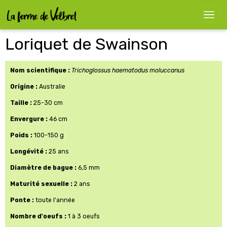
Loriquet de Swainson
Nom scientifique :
Trichoglossus haematodus moluccanus
Origine :
Australie
Taille :
25-30 cm
Envergure :
46 cm
Poids :
100-150 g
Longévité :
25 ans
Diamètre de bague :
6,5 mm
Maturité sexuelle :
2 ans
Ponte :
toute l'année
Nombre d'oeufs :
1 à 3 oeufs