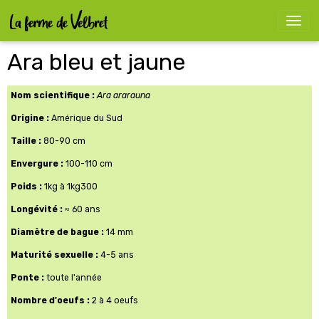
Ara bleu et jaune
Nom scientifique :
Ara ararauna
Origine :
Amérique du Sud
Taille :
80-90 cm
Envergure :
100-110 cm
Poids :
1kg à 1kg300
Longévité :
≈ 60 ans
Diamètre de bague :
14 mm
Maturité sexuelle :
4-5 ans
Ponte :
toute l'année
Nombre d'oeufs :
2 à 4 oeufs