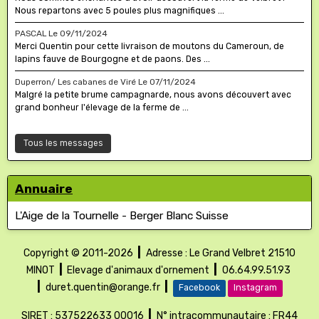
Nous repartons avec 5 poules plus magnifiques ...
PASCAL
Le 09/11/2024
Merci Quentin pour cette livraison de moutons du Cameroun, de
lapins fauve de Bourgogne et de paons. Des ...
Duperron/ Les cabanes de Viré
Le 07/11/2024
Malgré la petite brume campagnarde, nous avons découvert avec
grand bonheur l'élevage de la ferme de ...
Tous les messages
Annuaire
L'Aige de la Tournelle - Berger Blanc Suisse
|
Copyright © 2011-2026
Adresse : Le Grand Velbret
21510
|
|
MINOT
Elevage d'animaux d'ornement
06.64.99.51.93
|
|
duret.quentin@orange.fr
Facebook
Instagram
|
SIRET : 537522633 00016
N° intracommunautaire : FR44